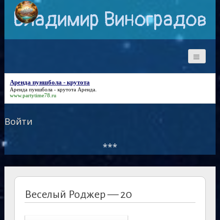
Владимир Виноградов
Аренда пуншбола - крутота
Аренда пуншбола - крутота
Аренда.
www.partytime78.ru
Войти
***
Веселый Роджер — 20