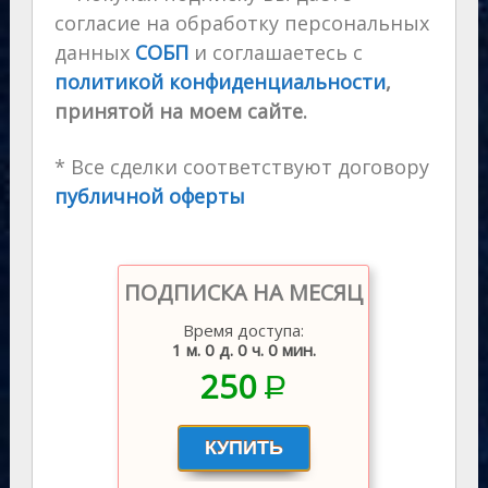
согласие на обработку персональных
данных
СОБП
и соглашаетесь с
политикой конфиденциальности
,
принятой на моем сайте.
* Все сделки соответствуют договору
публичной оферты
ПОДПИСКА НА МЕСЯЦ
Время доступа:
1 м. 0 д. 0 ч. 0 мин.
250
P
–