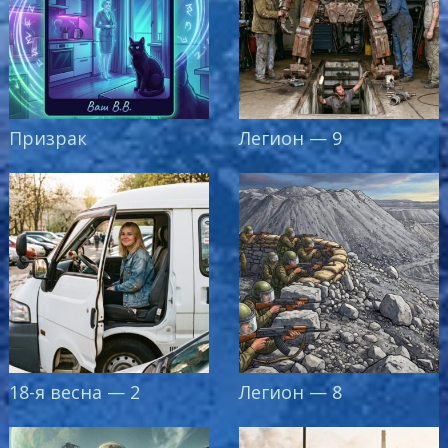
Призрак
Легион — 9
18-я весна — 2
Легион — 8