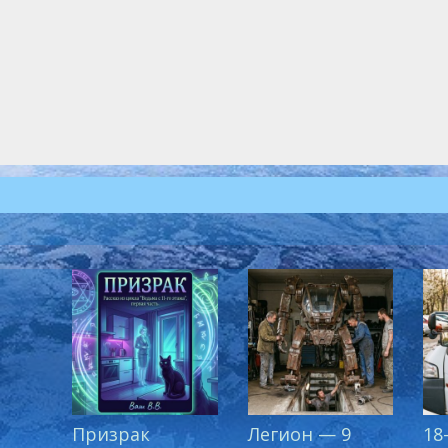
Призрак
Легион — 9
18