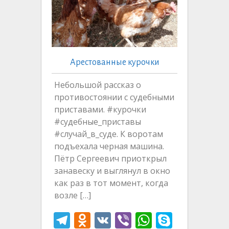
Арестованные курочки
Небольшой рассказ о
противостоянии с судебными
приставами. #курочки
#судебные_приставы
#случай_в_суде. К воротам
подъехала черная машина.
Пётр Сергеевич приоткрыл
занавеску и выглянул в окно
как раз в тот момент, когда
возле […]
T
O
V
Vi
W
S