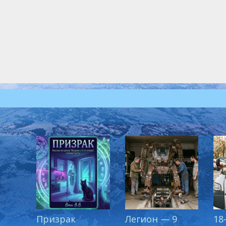
Призрак
Легион — 9
18