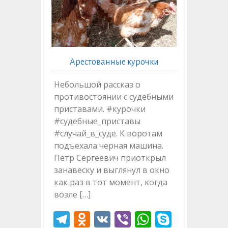
Арестованные курочки
Небольшой рассказ о
противостоянии с судебными
приставами. #курочки
#судебные_приставы
#случай_в_суде. К воротам
подъехала черная машина.
Пётр Сергеевич приоткрыл
занавеску и выглянул в окно
как раз в тот момент, когда
возле […]
T
O
V
Vi
W
S