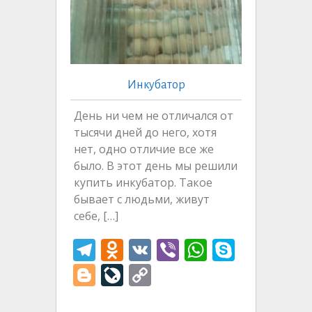
Инкубатор
День ни чем не отличался от
тысячи дней до него, хотя
нет, одно отличие все же
было. В этот день мы решили
купить инкубатор. Такое
бывает с людьми, живут
себе, […]
T
O
V
Vi
W
S
el
d
K
b
h
k
Bl
Li
C
e
n
er
at
y
o
v
o