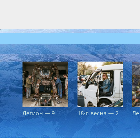
Легион — 9
18-я весна — 2
Ле