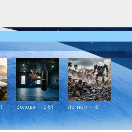
 1
Володя — 2.61
Легион — 6