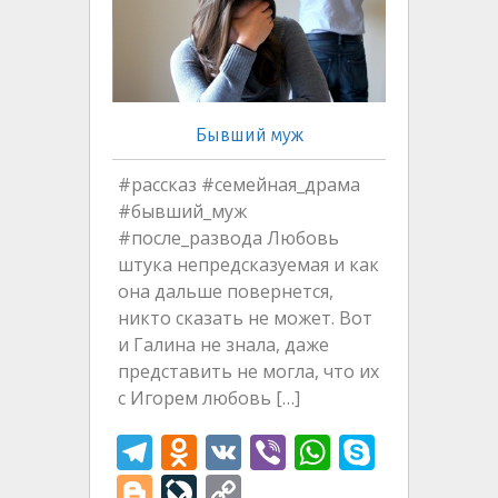
Бывший муж
#рассказ #семейная_драма
#бывший_муж
#после_развода Любовь
штука непредсказуемая и как
она дальше повернется,
никто сказать не может. Вот
и Галина не знала, даже
представить не могла, что их
с Игорем любовь […]
T
O
V
Vi
W
S
el
d
K
b
h
k
Bl
Li
C