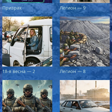
Призрак
Легион — 9
18-я весна — 2
Легион — 8