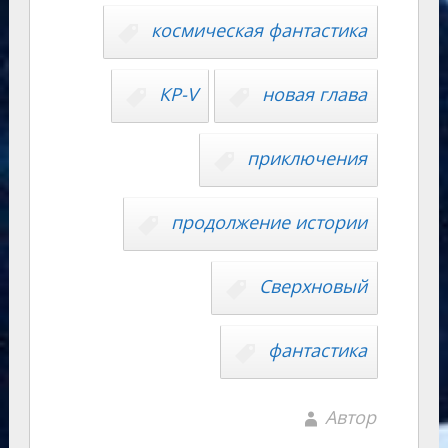
s
p
n
n
космическая фантастика
ni
al
k
ki
КР-V
новая глава
приключения
продолжение истории
Сверхновый
фантастика
Автор