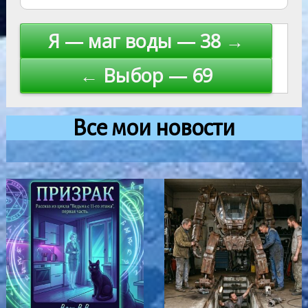
Навигация
Я — маг воды — 38 →
по
← Выбор — 69
записям
Все мои новости