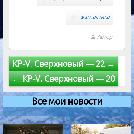
фантастика
Автор
Навигация
КР-V. Сверхновый — 22 →
по
← КР-V. Сверхновый — 20
записям
Все мои новости