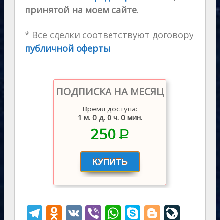
принятой на моем сайте.
* Все сделки соответствуют договору
публичной оферты
ПОДПИСКА НА МЕСЯЦ
Время доступа:
1 м. 0 д. 0 ч. 0 мин.
250
P
–
T
O
V
Vi
W
S
Bl
Li