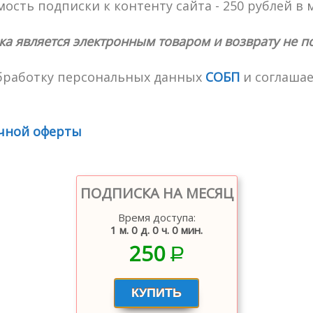
ость подписки к контенту сайта - 250 рублей в 
ка является электронным товаром и возврату не п
обработку персональных данных
СОБП
и соглашае
чной оферты
ПОДПИСКА НА МЕСЯЦ
Время доступа:
1 м. 0 д. 0 ч. 0 мин.
250
P
–