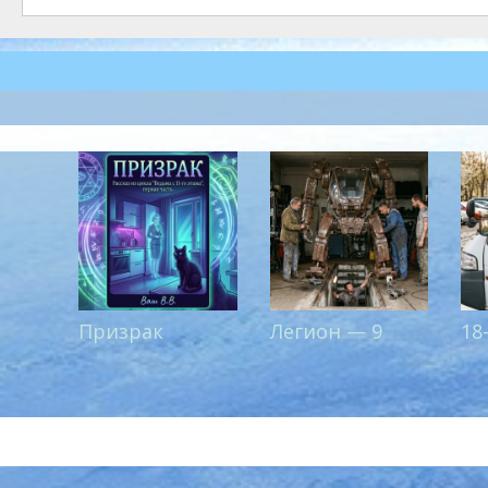
записям
Призрак
Легион — 9
18