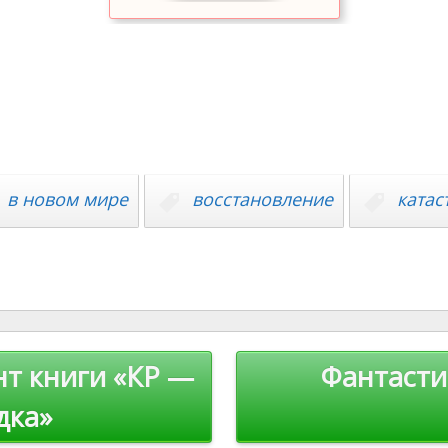
в новом мире
восстановление
катас
т книги «КР —
Фантасти
дка»