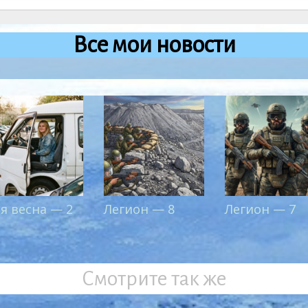
Все мои новости
-я весна — 2
Легион — 8
Легион — 7
Смотрите так же