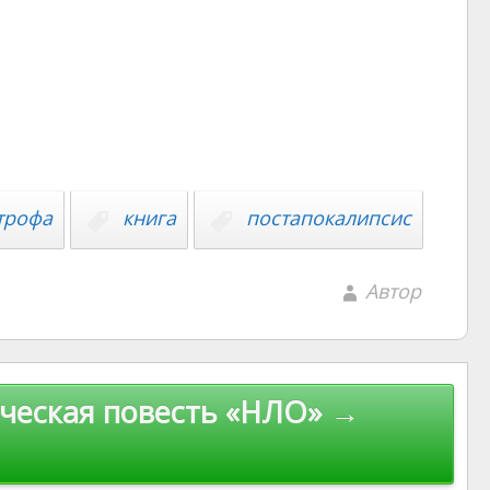
трофа
книга
постапокалипсис
Автор
ческая повесть «НЛО» →