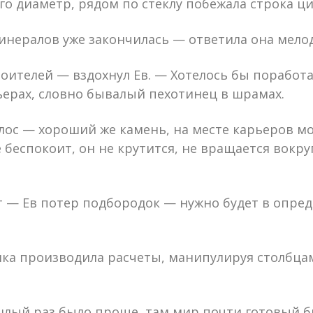
го диаметр, рядом по стеклу побежала строка ци
инералов уже закончилась — ответила она мело
оителей — вздохнул Ев. — Хотелось бы поработа
рьерах, словно бывалый пехотинец в шрамах.
лос — хороший же камень, на месте карьеров мо
 беспокоит, он не крутится, не вращается вокру
ет — Ев потер подбородок — нужно будет в опре
ка производила расчеты, манипулируя столбцам
шлый раз было проще, там мир почти готовый б