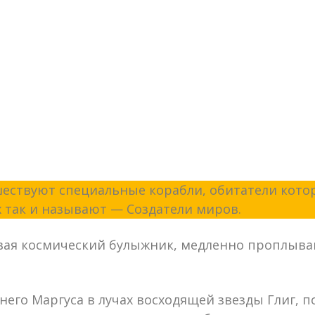
ешествуют специальные корабли, обитатели ко
 так и называют — Создатели миров.
ывая космический булыжник, медленно проплыв
его Маргуса в лучах восходящей звезды Глиг, п