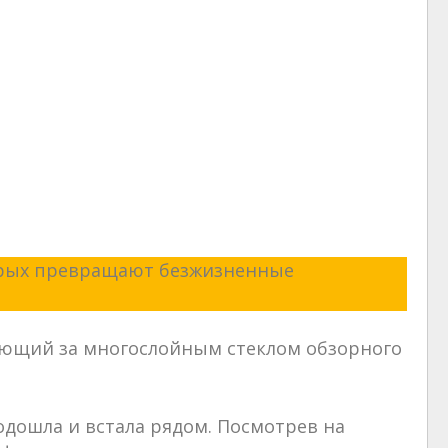
торых превращают безжизненные
ающий за многослойным стеклом обзорного
одошла и встала рядом. Посмотрев на