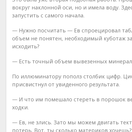
вокруг наклонной оси, но и имела воду. Зд
запустить с самого начала.
— Нужно посчитать — Ев спроецировал таб
объем не понятен, необходимый куботаж зав
исходить?
— Есть точный объем вывезенных минерал
По иллюминатору пополз столбик цифр. Циф
присвистнул от увиденного результата.
— И что им помешало стереть в порошок ве
ходки.
— Ев, не злись. Зато мы можем двигать те
потерь. Вот, ты сколько материков хочешь?