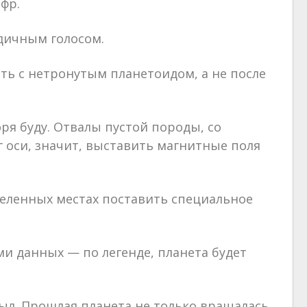
фр.
дичным голосом.
ть с нетронутым планетоидом, а не после
ря буду. Отвалы пустой породы, со
г оси, значит, выставить магнитные поля
деленных местах поставить специальное
и данных — по легенде, планета будет
ыл. Прошлая планета не только вращалась