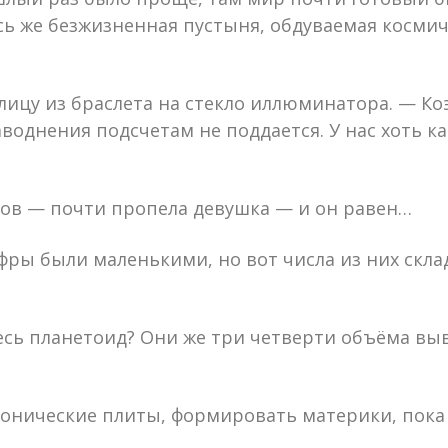
есь же безжизненная пустыня, обдуваемая косми
лицу из браслета на стекло иллюминатора. — К
однения подсчетам не поддается. У нас хоть ка
ов — почти пропела девушка — и он равен…
ры были маленькими, но вот числа из них скла
сь планетоид? Они же три четверти объёма выв
ктонические плиты, формировать материки, пока