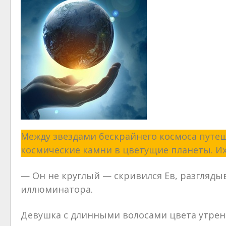
Между звездами бескрайнего космоса пут
космические камни в цветущие планеты. Их
— Он не круглый — скривился Ев, разгляд
иллюминатора.
Девушка с длинными волосами цвета утренн