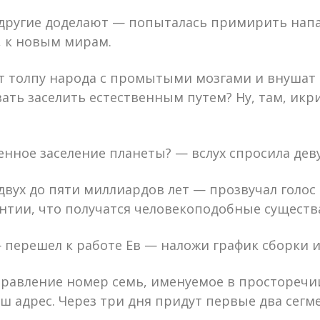
м другие доделают — попыталась примирить нап
, к новым мирам.
ят толпу народа с промытыми мозгами и внушат
ать заселить естественным путем? Ну, там, икри
енное заселение планеты? — вслух спросила дев
двух до пяти миллиардов лет — прозвучал голос
антии, что получатся человекоподобные существ
перешел к работе Ев — наложи график сборки и
авление номер семь, именуемое в просторечии
аш адрес. Через три дня придут первые два сег