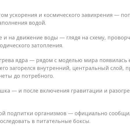
том ускорения и космического завихрения — по
аполнения водой.
е и на движение воды — глядя на схему, провор
одического затопления.
грева ядра — рядом с моделью мира появилась 
него загорелся внутренний, центральный слой, 
неты до потребного.
ушка — и после включения гравитации и разог
й подпитки организмов — официально сообщил
оследовать в питательные боксы.