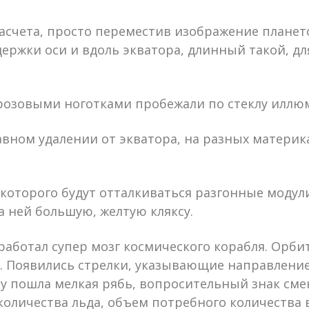
асчета, просто переместив изображение планет
ддержки оси и вдоль экватора, длинный такой, 
розовыми ноготками пробежали по стеклу иллю
вном удалении от экватора, на разных материка
 которого будут отталкиваться разгонные модул
а ней большую, желтую кляксу.
аботал супер мозг космического корабля. Орбит
. Появились стрелки, указывающие направление
лу пошла мелкая рябь, вопросительный знак сме
количества льда, объем потребного количества