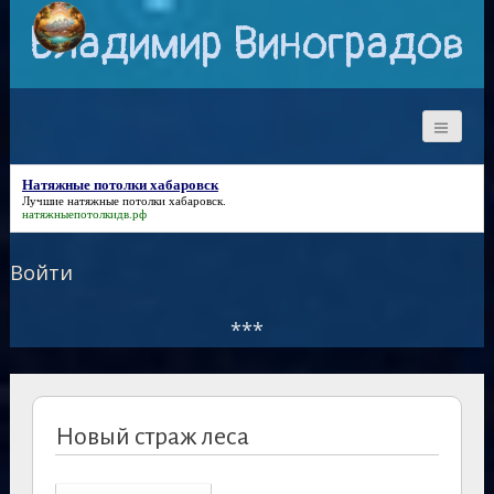
Владимир Виноградов
Натяжные потолки хабаровск
Лучшие
натяжные потолки хабаровск
.
натяжныепотолкидв.рф
Войти
***
Новый страж леса