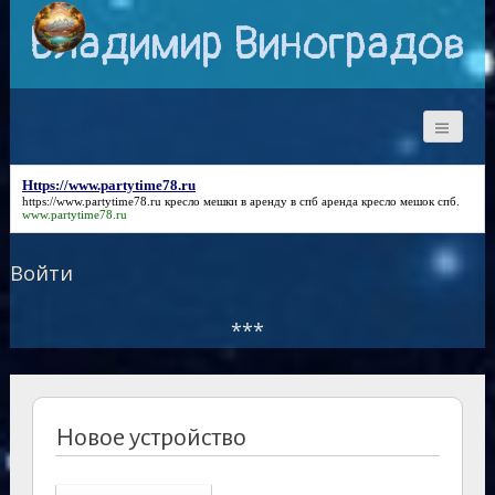
Владимир Виноградов
Https://www.partytime78.ru
https://www.partytime78.ru
кресло мешки в аренду в спб аренда кресло мешок спб.
www.partytime78.ru
Войти
***
Новое устройство